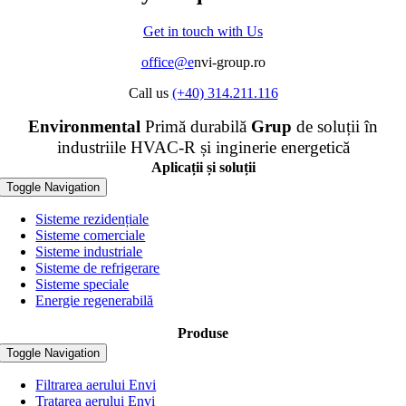
Get in touch with Us
office@e
nvi-group.ro
Call us
(+40) 314.211.116
Envi
ronmental
Primă durabilă
Grup
de soluții în
industriile HVAC-R și inginerie energetică
Aplicații și soluții
Toggle Navigation
Sisteme rezidențiale
Sisteme comerciale
Sisteme industriale
Sisteme de refrigerare
Sisteme speciale
Energie regenerabilă
Produse
Toggle Navigation
Filtrarea aerului Envi
Tratarea aerului Envi