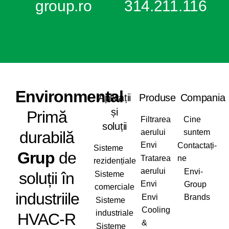
group.ro
314.211.116
Envi
ronmental
Aplicații
Produse
Compania
și
Primă
Filtrarea
Cine
soluții
aerului
suntem
durabilă
Envi
Contactați-
Sisteme
Grup
de
Tratarea
ne
rezidențiale
aerului
Envi-
soluții în
Sisteme
Envi
Group
comerciale
industriile
Envi
Brands
Sisteme
Cooling
industriale
HVAC-R
&
Sisteme