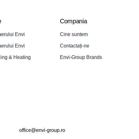
e
Compania
aerului Envi
Cine suntem
aerului Envi
Contactați-ne
ling & Heating
Envi-Group Brands
office@envi-group.ro