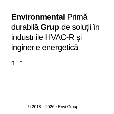
Envi
ronmental
Primă
durabilă
Grup
de soluții în
industriile HVAC-R și
inginerie energetică
© 2018 –
2026
• Envi Group