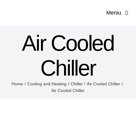
Salt
Meniu
la
conținut
Prima p
Air Cooled
Compa
Chiller
Servi
Home
Cooling and Heating
Chiller
Air Cooled Chiller
Solut
Air Cooled Chiller
Prod