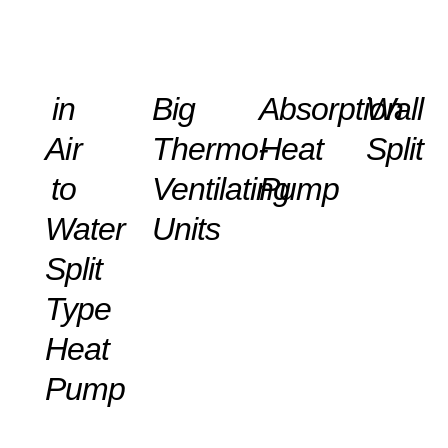
DETAILS
DETAILS
DETAILS
DETAILS
in
Big
Absorption
Wall
Air
Thermo-
Heat
Split
to
Ventilating
Pump
Water
Units
Split
Type
Heat
Pump