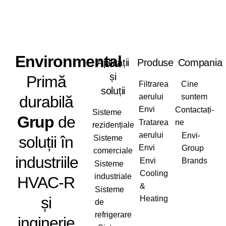
Envi
ronmental
Aplicații
Produse
Compania
și
Primă
Filtrarea
Cine
soluții
aerului
suntem
durabilă
Envi
Contactați-
Sisteme
Grup
de
Tratarea
ne
rezidențiale
aerului
Envi-
soluții în
Sisteme
Envi
Group
comerciale
industriile
Envi
Brands
Sisteme
Cooling
industriale
HVAC-R
&
Sisteme
și
Heating
de
refrigerare
inginerie