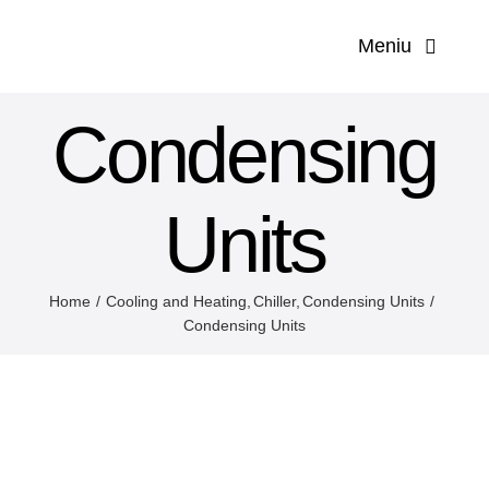
Salt
Meniu
la
conținut
Prima p
Condensing
Compa
Units
Servic
Home
Cooling and Heating
Chiller
Condensing Units
Solut
Condensing Units
Produ