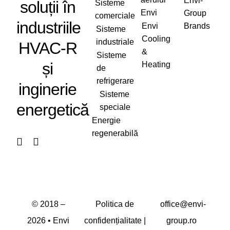
Envi-
soluții în
Sisteme
Envi
Group
comerciale
industriile
Envi
Brands
Sisteme
Cooling
industriale
HVAC-R
&
Sisteme
și
Heating
de
refrigerare
inginerie
Sisteme
energetică
speciale
Energie
regenerabilă
© 2018 –
Politica de
office@envi-
2026
• Envi
confidențialitate
|
group.ro