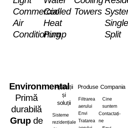
Light
Water
Cooling
Reside
Commercial
Cooled
Towers
Syst
Air
Heat
Singl
Conditioning
Pump
Split
Envi
ronmental
Aplicații
Produse
Compania
și
Primă
Filtrarea
Cine
soluții
aerului
suntem
durabilă
Envi
Contactați-
Sisteme
Grup
de
Tratarea
ne
rezidențiale
aerului