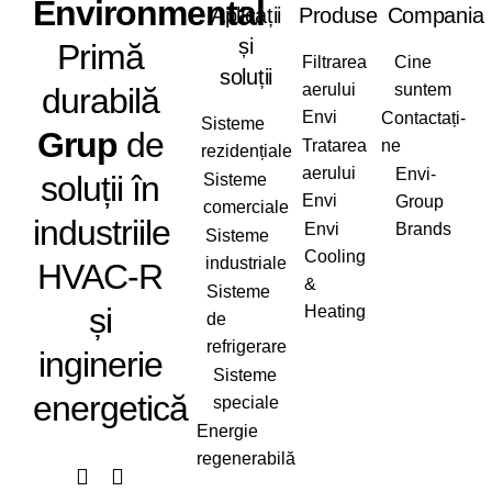
Envi
ronmental
Aplicații
Produse
Compania
și
Primă
Filtrarea
Cine
soluții
aerului
suntem
durabilă
Envi
Contactați-
Sisteme
Grup
de
Tratarea
ne
rezidențiale
aerului
Envi-
soluții în
Sisteme
Envi
Group
comerciale
industriile
Envi
Brands
Sisteme
Cooling
industriale
HVAC-R
&
Sisteme
și
Heating
de
refrigerare
inginerie
Sisteme
energetică
speciale
Energie
regenerabilă