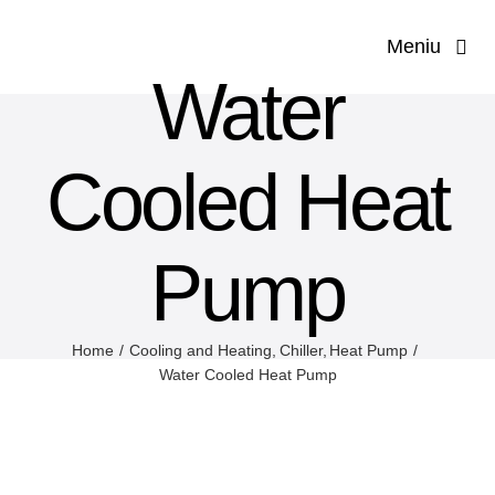
Salt
Meniu
la
Water
conținut
Prima p
Cooled Heat
Compa
Servi
Pump
Solut
Home
Cooling and Heating
Chiller
Heat Pump
Prod
Water Cooled Heat Pump