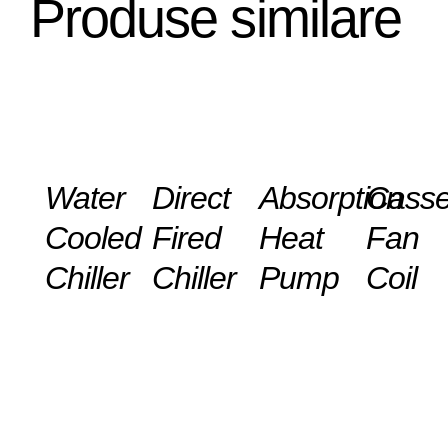
Produse similare
DETAILS
DETAILS
DETAILS
DETAILS
Water
Direct
Absorption
Casse
Cooled
Fired
Heat
Fan
Chiller
Chiller
Pump
Coil