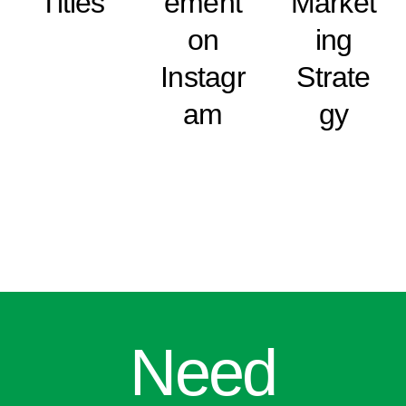
Titles
ement
Market
on
ing
Instagr
Strate
am
gy
Need