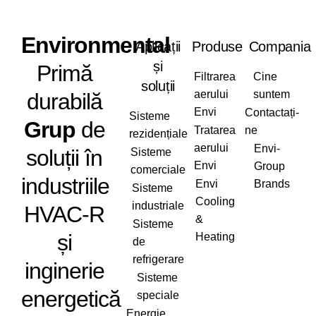
Envi
ronmental
Aplicații
Produse
Compania
și
Primă
Filtrarea
Cine
soluții
aerului
suntem
durabilă
Envi
Contactați-
Sisteme
Grup
de
Tratarea
ne
rezidențiale
aerului
Envi-
soluții în
Sisteme
Envi
Group
comerciale
industriile
Envi
Brands
Sisteme
Cooling
industriale
HVAC-R
&
Sisteme
și
Heating
de
refrigerare
inginerie
Sisteme
energetică
speciale
Energie