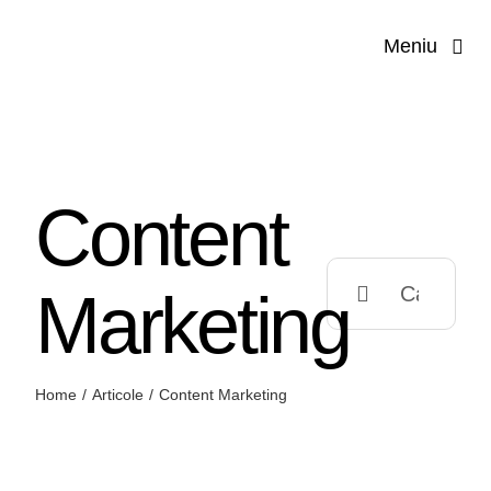
Salt
Meniu
la
conținut
Prima p
Compa
Content
Servi
Search
Marketing
Solut
for:
Prod
Home
Articole
Content Marketing