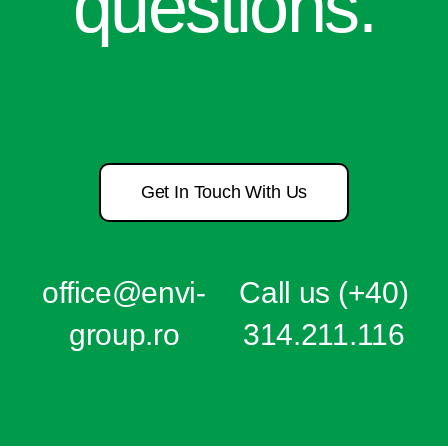
questions.
Get In Touch With Us
office@e
nvi-
Call us
(+40)
group.ro
314.211.116