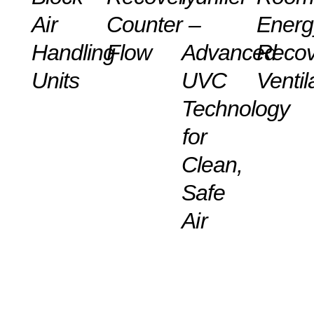
Air
Counter
–
Energ
Handling
Flow
Advanced
Recov
Units
UVC
Ventil
Technology
for
Clean,
Safe
Air