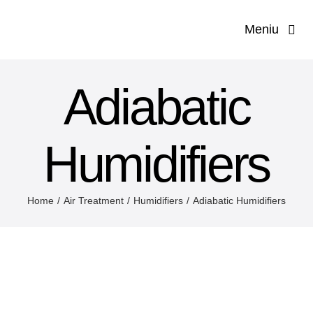
Salt
Meniu
la
conținut
Prima p
Adiabatic
Compa
Humidifiers
Servi
Solut
Home
Air Treatment
Humidifiers
Adiabatic Humidifiers
Prod