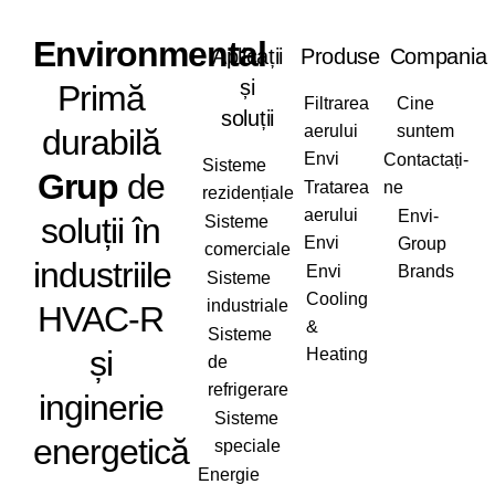
Envi
ronmental
Aplicații
Produse
Compania
și
Primă
Filtrarea
Cine
soluții
aerului
suntem
durabilă
Envi
Contactați-
Sisteme
Grup
de
Tratarea
ne
rezidențiale
aerului
Envi-
soluții în
Sisteme
Envi
Group
comerciale
industriile
Envi
Brands
Sisteme
Cooling
industriale
HVAC-R
&
Sisteme
și
Heating
de
refrigerare
inginerie
Sisteme
energetică
speciale
Energie