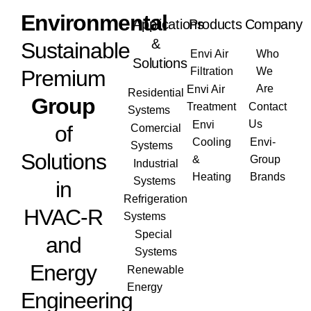
Envi
ronmental
Applications
Products
Company
&
Sustainable
Envi Air
Who
Solutions
Filtration
We
Premium
Are
Envi Air
Residential
Group
Treatment
Contact
Systems
Us
Envi
of
Comercial
Cooling
Envi-
Systems
Solutions
&
Group
Industrial
Heating
Brands
Systems
in
Refrigeration
HVAC-R
Systems
Special
and
Systems
Energy
Renewable
Energy
Engineering