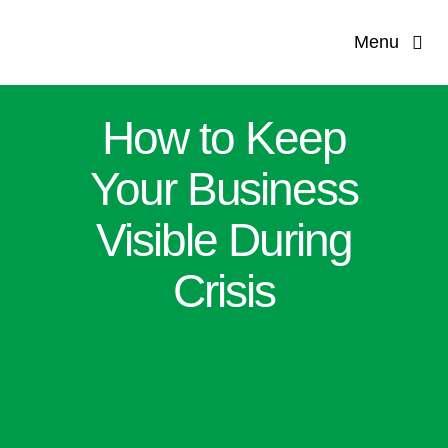
Skip
Menu
to
content
Hom
How to Keep
Our Co
Your Business
Servi
Visible During
Crisis
Applications 
Produ