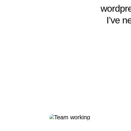
wordpre
I’ve n