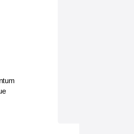
entum
ue