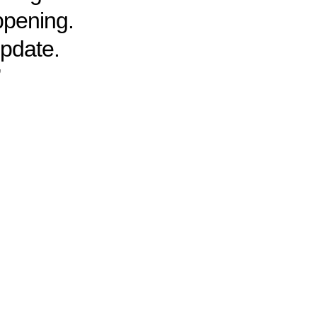
ppening.
update.
”